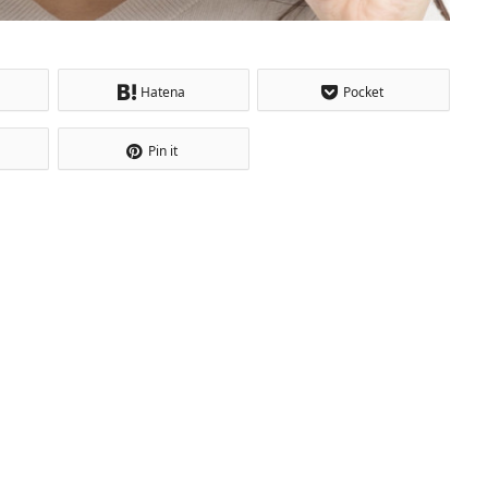
Hatena
Pocket
Pin it