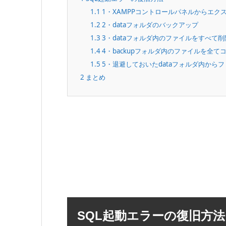
1.1
1・XAMPPコントロールパネルからエク
1.2
2・dataフォルダのバックアップ
1.3
3・dataフォルダ内のファイルをすべて削
1.4
4・backupフォルダ内のファイルを全て
1.5
5・退避しておいたdataフォルダ内から
2
まとめ
SQL起動エラーの復旧方法