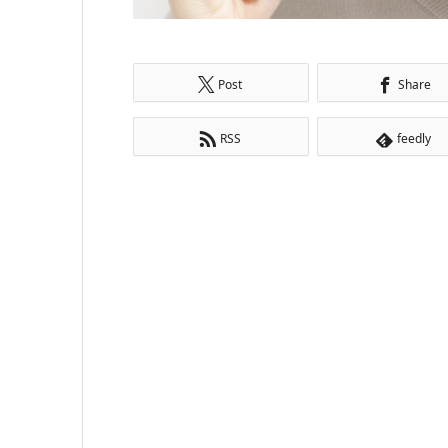
Post
Share
RSS
feedly