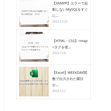
【XAMPP】エラーで起
動しないMySQLをすぐ
に…
2022.12.22
【HTML・CSS】<map
>タグを使…
2022.12.6
【Excel】WEEKDAY関
数で出力された曜日
か…
2022.12.2