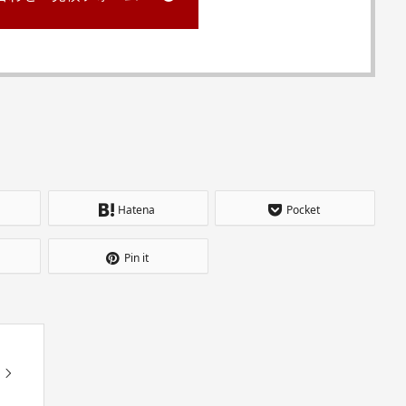
Hatena
Pocket
Pin it